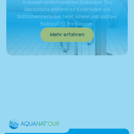
Gesundheitszentrum
Wir bieten ein breites Angebot an Fitness- und Aqua-Kursen. Sie
möchten regelmäßig unsere Kurse in Anspruch nehmen und
langfristig Ihre Fitness und Wohlbefinden fördern dann kann
eine Mitgliedschaft für Sie von Vorteil sein.
Ab ins Wasser mit Ihren
Kleinsten
Verbringen Sie einen unvergesslichen Tag mit Ihrem Kind
in unserem kinderfreundlichen Erlebnisbad. Das
übersichtliche Ambiente mit Kinderbecken und
Nichtschwimmerbecken bietet sicheren und spaßigen