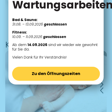
Wartungsarbeite
Bad & Sauna:
31.08. – 13.09.2026
geschlossen
Fitness:
10.09. – 11.09.2026
geschlossen
Ab dem
14.09.2026
sind wir wieder wie gewohnt
für Sie da.
Vielen Dank für Ihr Verständnis!
Schwangerschaftsgymn
ssage
Zu den Öffnungszeiten
Lassen Sie Ihren Körper im Wasser zur Ruhe
kommen und schaffen eine enge Verbindung zu
Ihrem ungeborenen Baby.
Mehr erfahren