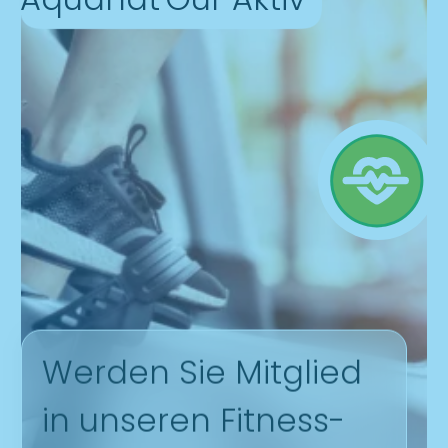
Baby I,II,III
6 Wochen bis 20 Monate
Lassen Sie Ihr Baby die Freude am Wasser
entdecken und schaffen Sie von Anfang an ein
Gefühl von Sicherheit und Wohlbefinden.
Mehr erfahren
Mitgliedschaft
Aquanat'Our Aktiv