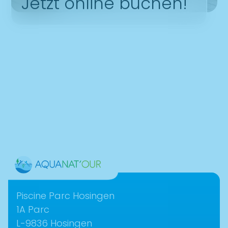
Jetzt online buchen!
Contact
Piscine Parc Hosingen
1A Parc­
L-9836 ­Hosingen