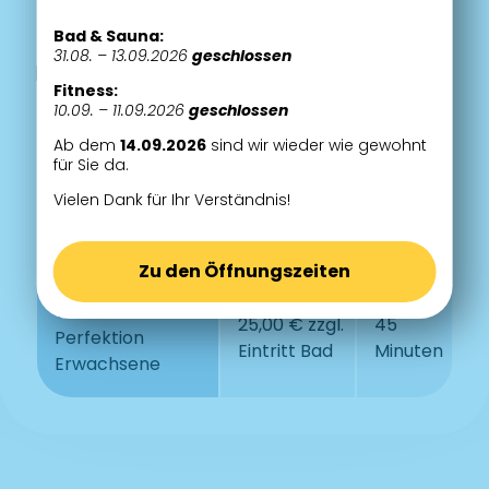
Bambinischwimmkurs
€
Minuten
Bad & Sauna:
31.08. – 13.09.2026
geschlossen
ERWACHSENE
Fitness:
10.09. – 11.09.2026
geschlossen
10er Kurskarte
Preis
Dauer
Ab dem
14.09.2026
sind wir wieder wie gewohnt
für Sie da.
159,00 €
Vielen Dank für Ihr Verständnis!
Perfektionskurs
45
zzgl. Eintritt
Erwachsene
Minuten
Bad
Zu den Öffnungszeiten
Testkurs
25,00 € zzgl.
45
Perfektion
Eintritt Bad
Minuten
Erwachsene