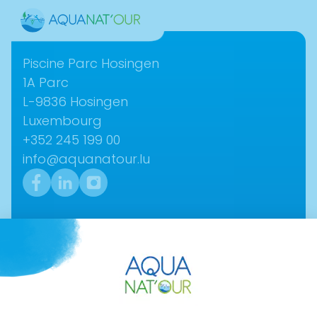
Contact
Piscine Parc Hosingen
1A Parc­
L-9836 ­Hosingen
Luxembourg
+352 245 199 00
info@aquanatour.lu
Navigation
Aktuelles
Über uns
Shop
Eintrittspreise & Öffnungszeiten