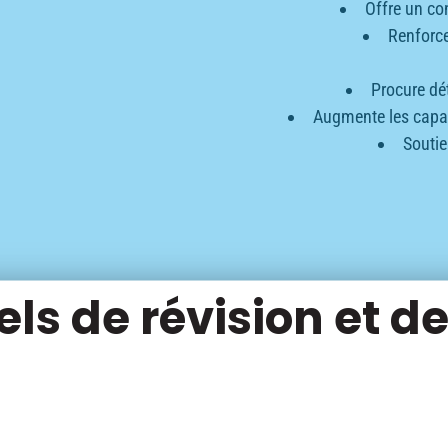
Offre un co
Renforce
Procure dé
Augmente les capac
Soutie
ls de révision et 