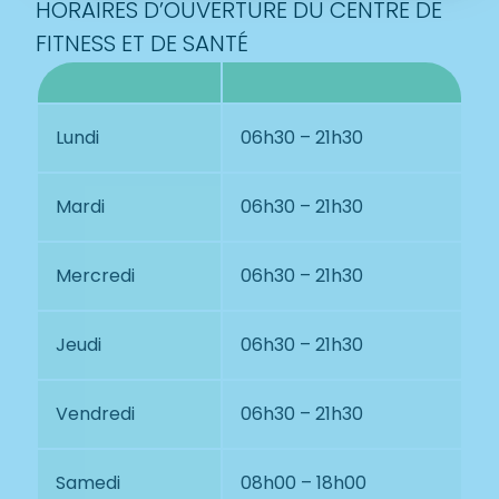
HORAIRES D’OUVERTURE DU CENTRE DE
FITNESS ET DE SANTÉ
Durée
3 mois
Lundi
06h30 – 21h30
6 mois
Mardi
06h30 – 21h30
12 mois
Mercredi
06h30 – 21h30
24 mois
Jeudi
06h30 – 21h30
Vendredi
06h30 – 21h30
Nombre de
Carte
cours
Samedi
08h00 – 18h00