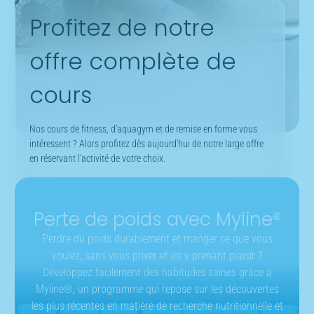
Profitez de notre
offre complète de
cours
Nos cours de fitness, d’aquagym et de remise en forme vous
intéressent ? Alors profitez dès aujourd’hui de notre large offre
en réservant l’activité de votre choix.
Perte de poids avec Myline®
Perdre du poids durablement et manger ce que vous
voulez, sans vous priver et en y prenant plaisir ?
Développez facilement des habitudes saines grâce à
Myline®, un programme qui repose sur les découvertes
les plus récentes en matière de recherche nutritionnelle et