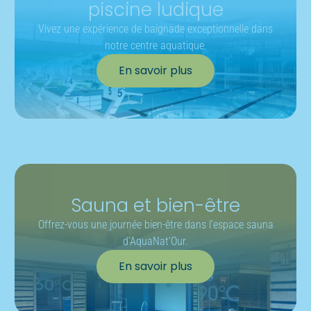
piscine ludique
Sauna
Vivez une expérience de baignade exceptionnelle dans
notre centre aquatique.
2 fois par
En savoir plus
Luminothérapie
semaine
Abonnement
12 mois
silhouette
Sauna et bien-être
Réduction
Offrez-vous une journée bien-être dans l’espace sauna
d’AquaNat‘Our.
Réduction pour les élèves/étudiants
En savoir plus
Réduction pour les partenaires