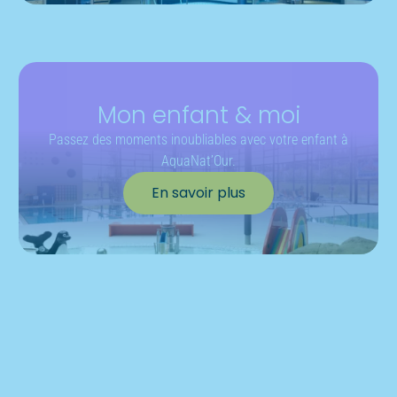
Réduction pour les personnes en
situation de handicap
Mon enfant & moi
Passez des moments inoubliables avec votre enfant à
AquaNat’Our.
En savoir plus