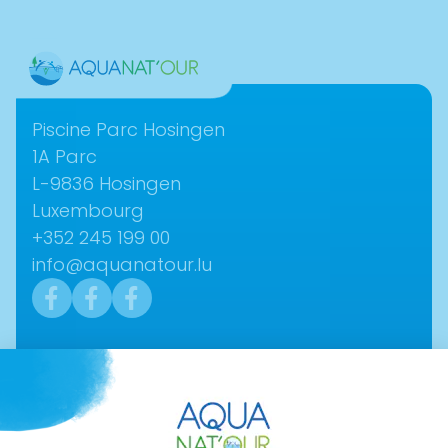
Contact
Piscine Parc Hosingen
1A Parc­
L-9836 ­Hosingen
Luxembourg
+352 245 199 00
info@aquanatour.lu
Navigation
Actualités
Qui sommes-nous?
Shop