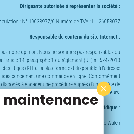
Dirigeante autorisée à représenter la société :
atriculation : N° 10038977/0 Numéro de TVA : LU 26058077
Responsable du contenu du site Internet :
e pas notre opinion. Nous ne sommes pas responsables du
 l’article 14, paragraphe 1 du règlement (UE) n° 524/2013
des litiges (RLL). La plateforme est disponible à l’adresse
es litiges concernant une commande en ligne. Conformément
 disposés à engager une procédure auprès d’un service de
médiation pour les consommateurs.
de maintenance
Assistance juridique :
Avocat à Diekirch : Maître Marc Walch