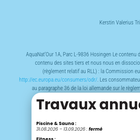
Kerstin Valerius T
AquaNat’Our 1A, Parc L-9836 Hosingen Le contenu de
contenu des sites tiers et nous nous en dissoci
(règlement relatif au RLL) : la Commission eu
http://ec.europa.eu/consumers/odr/
. Les consommateurs
au paragraphe 36 de la loi allemande sur le règl
Travaux annue
Piscine & Sauna :
31.08.2026 – 13.09.2026 :
fermé
Fitness :