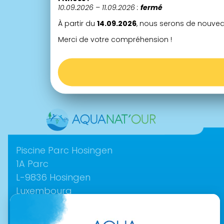
10.09.2026 – 11.09.2026 :
fermé
À partir du
14.09.2026
, nous serons de nouvea
Merci de votre compréhension !
Contact
Piscine Parc Hosingen
1A Parc­
L-9836 ­Hosingen
Luxembourg
+352 245 199 00
info@aquanatour.lu