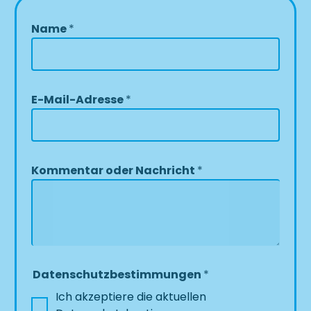
*
Name
*
*
K
o
m
E-Mail-Adresse
*
m
e
n
t
a
Kommentar oder Nachricht
*
r
Datenschutzbestimmungen
*
Ich akzeptiere die aktuellen