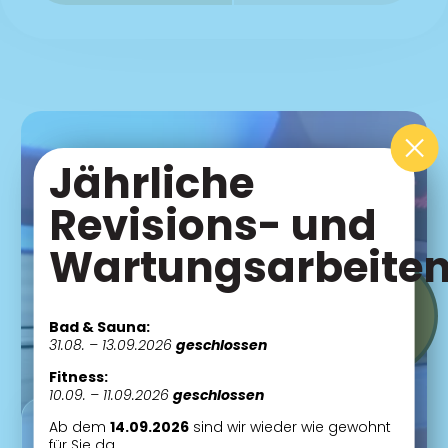
Jährliche
Revisions- und
Wartungsarbeite
Bad & Sauna:
31.08. – 13.09.2026
geschlossen
Fitness:
10.09. – 11.09.2026
geschlossen
Ab dem
14.09.2026
sind wir wieder wie gewohnt
Buchen Sie Ihre
für Sie da.