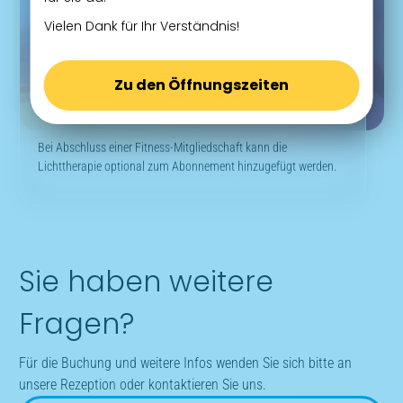
Anwendung
Vielen Dank für Ihr Verständnis!
Einmalige Anwendung (5 – 15
Zu den Öffnungszeiten
Minuten): 11 €
10er Karte: 99 €
Bei Abschluss einer Fitness-Mitgliedschaft kann die
Lichttherapie optional zum Abonnement hinzugefügt werden.
Sie haben weitere
Fragen?
Für die Buchung und weitere Infos wenden Sie sich bitte an
unsere Rezeption oder kontaktieren Sie uns.