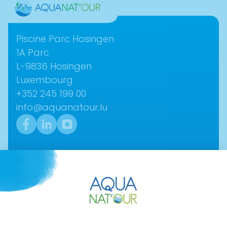
Contact
Piscine Parc Hosingen
1A Parc­
L-9836 ­Hosingen
Luxembourg
+352 245 199 00
info@aquanatour.lu
Navigation
Aktuelles
Über uns
Shop
Eintrittspreise & Öffnungszeiten
Datenschutzerklärung